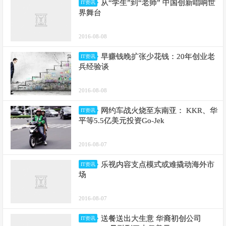
从“学生”到“老师” 中国创新唱响世
IT资讯
界舞台
2016-08-08
早赚钱晚扩张少花钱：20年创业老
IT资讯
兵经验谈
2016-08-08
网约车战火烧至东南亚： KKR、华
IT资讯
平等5.5亿美元投资Go-Jek
2016-08-07
乐视内容支点模式或难撬动海外市
IT资讯
场
2016-08-07
送餐送出大生意 华裔初创公司
IT资讯