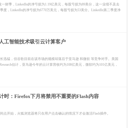
财季，LinkedIn的净亏损为1.19亿美元，每股亏损为89美分，这一业绩不及去
度，LinkedIn的净亏损为6770万美元，每股亏损为53美分。LinkedIn第二季度净
人工智能技术吸引云计算客户
迅猛，但谷歌目前在该市场的规模却落后于亚马逊 和微软 等竞争对手。美国
er Research估计，亚马逊今年的云计算营收约为108亿美元，微软约为101亿美元，
计时：Firefox下月将禁用不重要的Flash内容
间点开始，火狐浏览器将只在用户点击确认的情况下才会激活Flash插件。