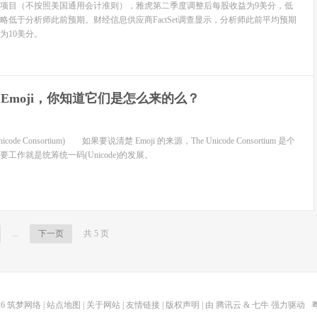
目（不按照美国通用会计准则），雅虎第二季度调整后每股收益为9美分，低
略低于分析师此前预期。财经信息供应商FactSet调查显示，分析师此前平均预期
为10美分。
 Emoji，你知道它们是怎么来的么？
e Consortium) 如果要说清楚 Emoji 的来源，The Unicode Consortium 是个
工作就是统筹统一码(Unicode)的发展。
...
下一页
共 5 页
26
筑梦网络
|
站点地图
|
关于网站
|
友情链接
|
版权声明
| 由
腾讯云
&
七牛
强力驱动
粤