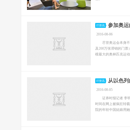
参加奥运
IT资讯
2016-08-06
尽管奥运会本身不少
及200万张滞销的门
模最大的奥林匹克运动
从以色列
IT资讯
2016-08-05
证券时报记者 李明
时间在网上被疯狂转载
院的年轻中国姑娘用她