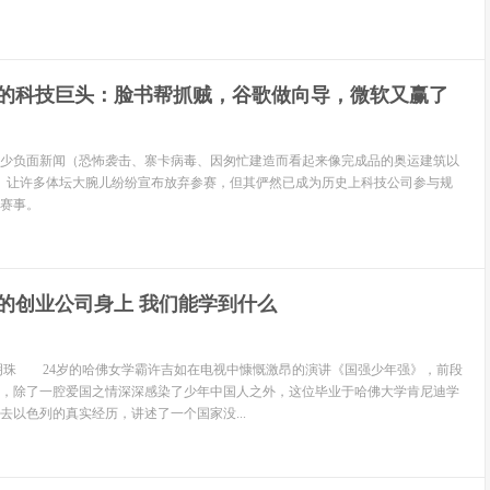
的科技巨头：脸书帮抓贼，谷歌做向导，微软又赢了
负面新闻（恐怖袭击、寨卡病毒、因匆忙建造而看起来像完成品的奥运建筑以
票）让许多体坛大腕儿纷纷宣布放弃参赛，但其俨然已成为历史上科技公司参与规
赛事。
的创业公司身上 我们能学到什么
珠 24岁的哈佛女学霸许吉如在电视中慷慨激昂的演讲《国强少年强》，前段
，除了一腔爱国之情深深感染了少年中国人之外，这位毕业于哈佛大学肯尼迪学
去以色列的真实经历，讲述了一个国家没...