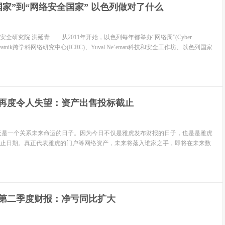
国家”到“网络安全国家” 以色列做对了什么
研究院 洪延青 从2011年开始，以色列每年都举办“网络周”(Cyber
lvatnik跨学科网络研究中心(ICRC)、Yuval Ne’eman科技和安全工作坊、以色列国家
再度令人失望：资产出售投标截止
是一个关系未来命运的日子。因为今日不仅是雅虎发布财报的日子，也是是雅虎
止日期。真正代表雅虎的门户等网络资产，未来将落入谁家之手，即将在未来数
第二季度财报：净亏同比扩大