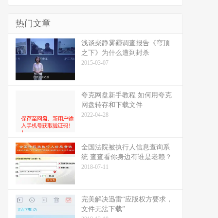
热门文章
浅谈柴静雾霾调查报告《穹顶
之下》为什么遭到封杀
2015-03-07
夸克网盘新手教程 如何用夸克
网盘转存和下载文件
2022-04-28
全国法院被执行人信息查询系
统 查查看你身边有谁是老赖？
2018-07-11
完美解决迅雷“应版权方要求，
文件无法下载”