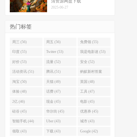
清资源网盘下载
2025-06-27
热门标签
周三 (56)
周五 (56)
免费领 (55)
印度 (55)
Twitter (53)
我是电影迷 (53)
好价 (53)
流量 (52)
安全 (52)
活动资讯 (51)
腾讯 (51)
蚂蚁新村答案
(51)
淘宝 (50)
天猫 (49)
英国 (48)
体验 (48)
话费 (47)
工具 (47)
2亿 (46)
现金 (45)
电影 (45)
硅谷 (45)
华尔街 (45)
优惠券 (45)
智能手机 (44)
Uber (43)
城市 (43)
领取 (43)
下载 (43)
Google (42)