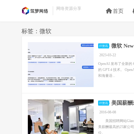
网络资源分享
首页
标签：微软
微软 New
IT资讯
2023-03-22
OpenAI 发布了全新的
的 GPT-4 技术。 
和海量语...
美国薪酬
IT资讯
2016-08-08
美国招聘网站Glass
美薪酬最高的25家公
位。