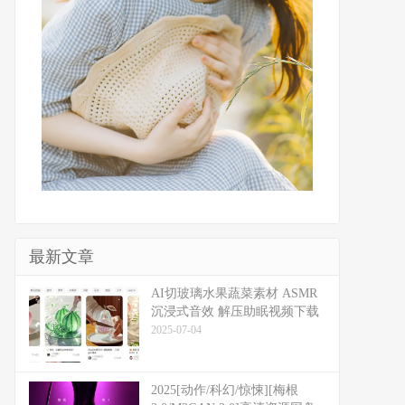
最新文章
​​AI切玻璃水果蔬菜素材 ASMR
沉浸式音效 解压助眠视频下载
2025-07-04
2025[动作/科幻/惊悚][梅根