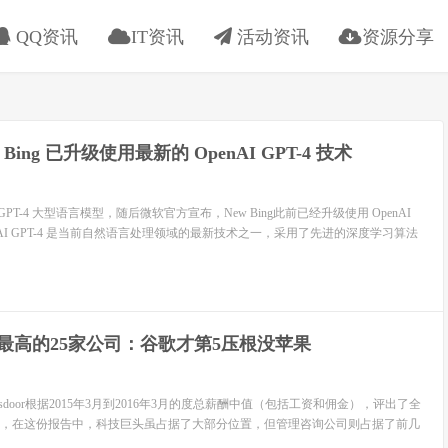
QQ资讯
IT资讯
活动资讯
资源分享
 Bing 已升级使用最新的 OpenAI GPT-4 技术
 GPT-4 大型语言模型，随后微软官方宣布，New Bing此前已经升级使用 OpenAI
OpenAI GPT-4 是当前自然语言处理领域的最新技术之一，采用了先进的深度学习算法
最高的25家公司：谷歌才第5压根没苹果
door根据2015年3月到2016年3月的度总薪酬中值（包括工资和佣金），评出了全
司，在这份报告中，科技巨头虽占据了大部分位置，但管理咨询公司则占据了前几