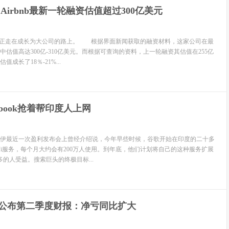
Airbnb最新一轮融资估值超过300亿美元
b正走在成长为大公司的路上。 根据界面新闻获取的融资材料，这家公司在最
估值高达300亿-310亿美元。而根据可查询的资料，上一轮融资其估值在255亿
成长了18％-21%...
ebook抢着帮印度人上网
最近一次盈利发布会上曾经介绍说，今年早些时候，谷歌开始在印度的二十多
-Fi服务，每个月大约会有200万人使用。到年底，他们计划将自己的这种服务扩展
多的人受益。搜索巨头的终极目标...
dIn公布第二季度财报：净亏同比扩大