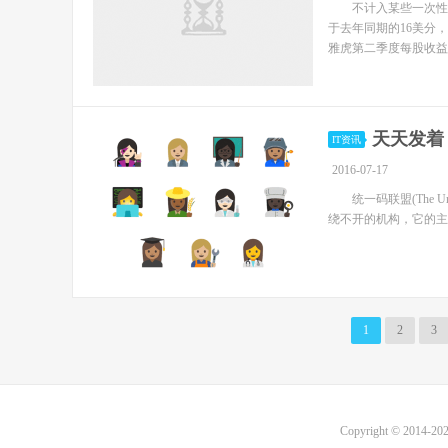
不计入某些一次性项
于去年同期的16美分，
雅虎第二季度每股收益
天天发着
IT资讯
2016-07-17
统一码联盟(The Unicod
绕不开的机构，它的主要
1
2
3
Copyright © 2014-20