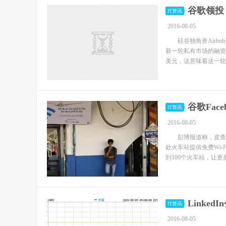
谷歌领投 
IT资讯
2016-08-05
硅谷独角兽Airbn
新一轮私有市场的融资中
美元，这意味着这一轮估值
谷歌Fac
IT资讯
2016-08-05
彭博报道称，皮查伊
处火车站提供免费Wi
到100个火车站，让更
Linke
IT资讯
2016-08-05