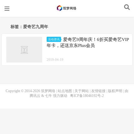
标签：爱奇艺九周年
爱奇艺9周年庆！6折买爱奇艺VIP
活动资讯
年卡，还送京东Plus会员
2019-04-19
Copyright © 2014-2026
筑梦网络
|
站点地图
|
关于网站
|
友情链接
|
版权声明
| 由
腾讯云
&
七牛
强力驱动
粤ICP备18046192号-2