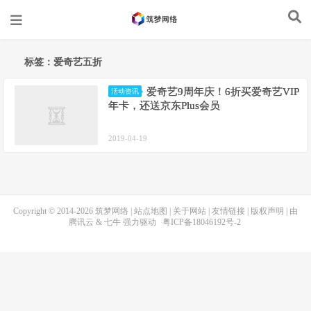
标签：爱奇艺五折
爱奇艺9周年庆！6折买爱奇艺VIP
活动资讯
年卡，还送京东Plus会员
2019-04-19
Copyright © 2014-2026
筑梦网络
|
站点地图
|
关于网站
|
友情链接
|
版权声明
| 由
腾讯云
&
七牛
强力驱动
粤ICP备18046192号-2