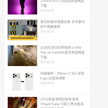
2.0/M3GAN 2.0]高清资源网盘
下载
2025-06-30
液压机碾压视频合集 非常解压
的中视频素材
2025-06-29
2020[纪录][狂野地球/A Wild
Year on Earth]4K超清资源网盘
下载
2025-06-29
外媒爆料：​​iPhone 17 Pro 背面
Logo 位置将调整​​
2025-06-29
2025[悬疑/剧情][鱿鱼游戏
3/Squid Game 3]第三季全集高