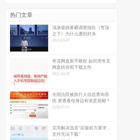
热门文章
浅谈柴静雾霾调查报告《穹顶
之下》为什么遭到封杀
2015-03-07
夸克网盘新手教程 如何用夸克
网盘转存和下载文件
2022-04-28
全国法院被执行人信息查询系
统 查查看你身边有谁是老赖？
2018-07-11
完美解决迅雷“应版权方要求，
文件无法下载”