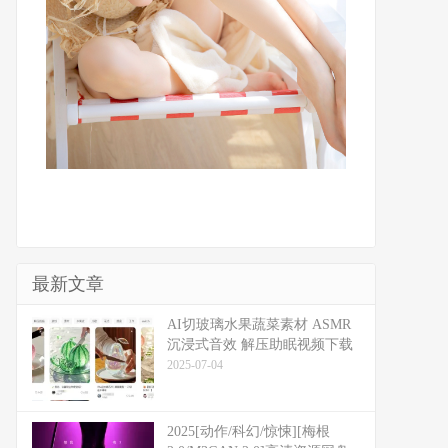
最新文章
​​AI切玻璃水果蔬菜素材 ASMR
沉浸式音效 解压助眠视频下载
2025-07-04
2025[动作/科幻/惊悚][梅根