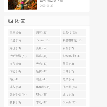
清资源网盘下载
2025-06-27
热门标签
周三 (56)
周五 (56)
免费领 (55)
印度 (55)
Twitter (53)
我是电影迷 (53)
好价 (53)
流量 (52)
安全 (52)
活动资讯 (51)
腾讯 (51)
蚂蚁新村答案
(51)
淘宝 (50)
天猫 (49)
英国 (48)
体验 (48)
话费 (47)
工具 (47)
2亿 (46)
现金 (45)
电影 (45)
硅谷 (45)
华尔街 (45)
优惠券 (45)
智能手机 (44)
Uber (43)
城市 (43)
领取 (43)
下载 (43)
Google (42)