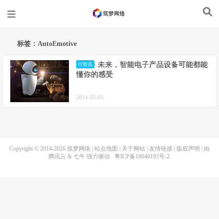
标签：AutoEmotive
未来，智能电子产品设备可能都能
IT资讯
懂你的感受
2014-05-05
Copyright © 2014-2026
筑梦网络
|
站点地图
|
关于网站
|
友情链接
|
版权声明
| 由
腾讯云
&
七牛
强力驱动
粤ICP备18046192号-2