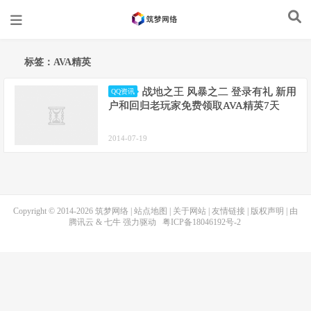
标签：AVA精英
战地之王 风暴之二 登录有礼 新用
QQ资讯
户和回归老玩家免费领取AVA精英7天
2014-07-19
Copyright © 2014-2026
筑梦网络
|
站点地图
|
关于网站
|
友情链接
|
版权声明
| 由
腾讯云
&
七牛
强力驱动
粤ICP备18046192号-2