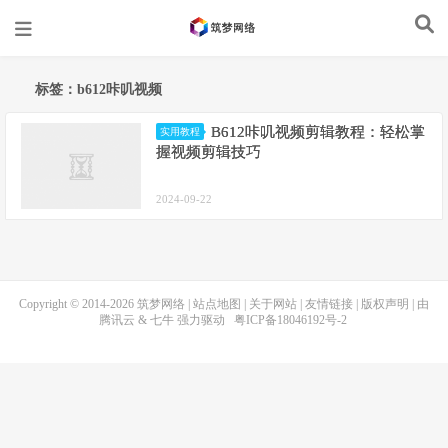
标签：b612咔叽视频
B612咔叽视频剪辑教程：轻松掌
实用教程
握视频剪辑技巧
2024-09-22
Copyright © 2014-2026
筑梦网络
|
站点地图
|
关于网站
|
友情链接
|
版权声明
| 由
腾讯云
&
七牛
强力驱动
粤ICP备18046192号-2