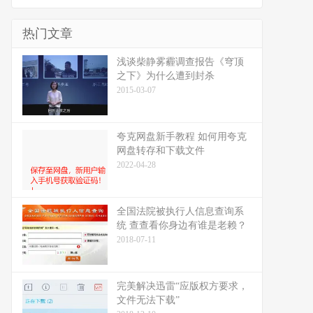
热门文章
浅谈柴静雾霾调查报告《穹顶
之下》为什么遭到封杀
2015-03-07
夸克网盘新手教程 如何用夸克
网盘转存和下载文件
2022-04-28
全国法院被执行人信息查询系
统 查查看你身边有谁是老赖？
2018-07-11
完美解决迅雷“应版权方要求，
文件无法下载”