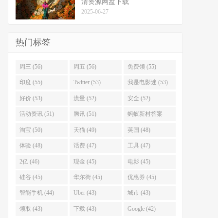
清资源网盘下载
2025-06-27
热门标签
周三 (56)
周五 (56)
免费领 (55)
印度 (55)
Twitter (53)
我是电影迷 (53)
好价 (53)
流量 (52)
安全 (52)
活动资讯 (51)
腾讯 (51)
蚂蚁新村答案
(51)
淘宝 (50)
天猫 (49)
英国 (48)
体验 (48)
话费 (47)
工具 (47)
2亿 (46)
现金 (45)
电影 (45)
硅谷 (45)
华尔街 (45)
优惠券 (45)
智能手机 (44)
Uber (43)
城市 (43)
领取 (43)
下载 (43)
Google (42)