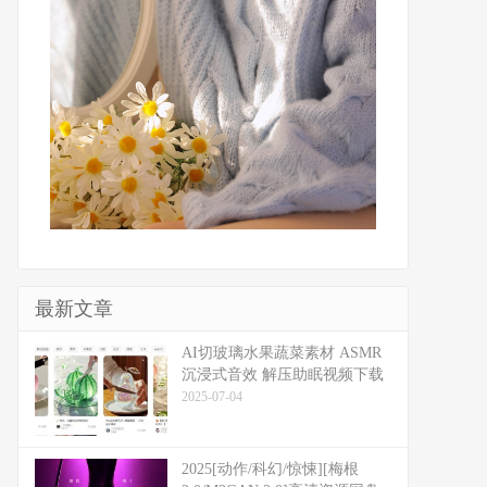
最新文章
​​AI切玻璃水果蔬菜素材 ASMR
沉浸式音效 解压助眠视频下载
2025-07-04
2025[动作/科幻/惊悚][梅根