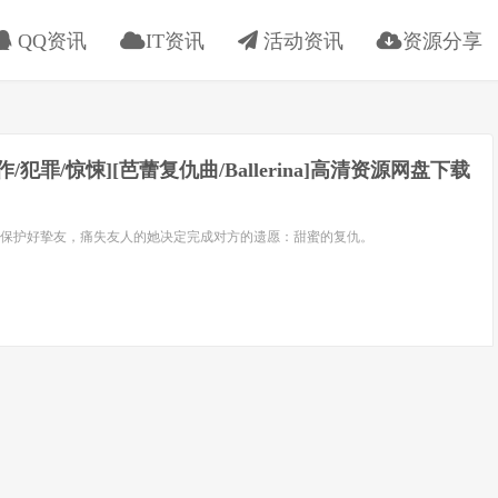
QQ资讯
IT资讯
活动资讯
资源分享
动作/犯罪/惊悚][芭蕾复仇曲/Ballerina]高清资源网盘下载
保护好挚友，痛失友人的她决定完成对方的遗愿：甜蜜的复仇。