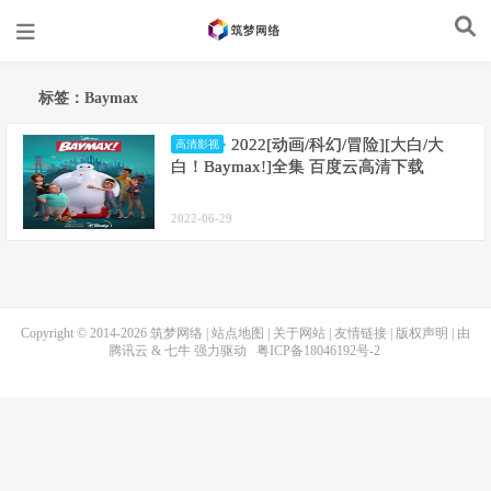
标签：Baymax
2022[动画/科幻/冒险][大白/大
高清影视
白！Baymax!]全集 百度云高清下载
2022-06-29
Copyright © 2014-2026
筑梦网络
|
站点地图
|
关于网站
|
友情链接
|
版权声明
| 由
腾讯云
&
七牛
强力驱动
粤ICP备18046192号-2