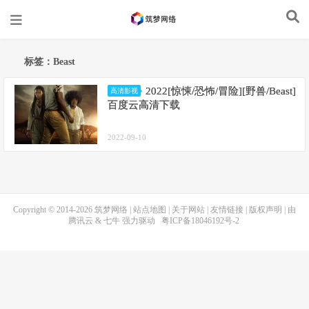
标签：Beast
2022[惊悚/恐怖/冒险][野兽/Beast]
高清影视
百度云高清下载
2022-09-10
Copyright © 2014-2026
筑梦网络
|
站点地图
|
关于网站
|
友情链接
|
版权声明
| 由
腾讯云
&
七牛
强力驱动
粤ICP备18046192号-2