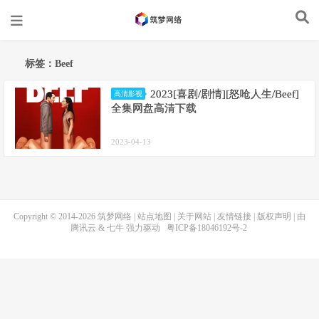
标签：Beef
2023[喜剧/剧情][怒呛人生/Beef]
高清影视
全集网盘高清下载
2023-04-13
Copyright © 2014-2026
筑梦网络
|
站点地图
|
关于网站
|
友情链接
|
版权声明
| 由
腾讯云
&
七牛
强力驱动
粤ICP备18046192号-2