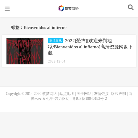
标签：Bienvenidos al infierno
2022[恐怖][欢迎来到地
高清影视
狱/Bienvenidos al infierno]高清资源网盘下
载
2022-12-04
Copyright © 2014-2026
筑梦网络
|
站点地图
|
关于网站
|
友情链接
|
版权声明
| 由
腾讯云
&
七牛
强力驱动
粤ICP备18046192号-2