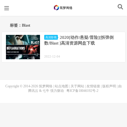
标签：Blast
2020[动作/悬疑/冒险][拆弹倒
高清影视
数/Blast ]高清资源网盘下载
2022-12-04
Copyright © 2014-2026
筑梦网络
|
站点地图
|
关于网站
|
友情链接
|
版权声明
| 由
腾讯云
&
七牛
强力驱动
粤ICP备18046192号-2