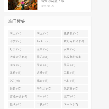
清资源网盘下载
2025-06-27
热门标签
周三 (56)
周五 (56)
免费领 (55)
印度 (55)
Twitter (53)
我是电影迷 (53)
好价 (53)
流量 (52)
安全 (52)
活动资讯 (51)
腾讯 (51)
蚂蚁新村答案
(51)
淘宝 (50)
天猫 (49)
英国 (48)
体验 (48)
话费 (47)
工具 (47)
2亿 (46)
现金 (45)
电影 (45)
硅谷 (45)
华尔街 (45)
优惠券 (45)
智能手机 (44)
Uber (43)
城市 (43)
领取 (43)
下载 (43)
Google (42)