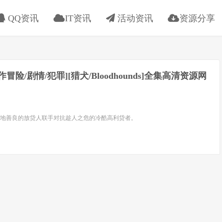
QQ资讯
IT资讯
活动资讯
资源分享
动作冒险/剧情/犯罪][猎犬/Bloodhounds]全集高清资源网
地善良的放贷人联手对抗趁人之危的冷酷高利贷者。