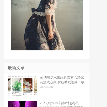
最新文章
​​AI切玻璃水果蔬菜素材 ASMR
沉浸式音效 解压助眠视频下载
2025-07-04
2025[动作/科幻/惊悚][梅根