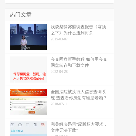
热门文章
浅谈柴静雾霾调查报告《穹顶
之下》为什么遭到封杀
2015-03-07
夸克网盘新手教程 如何用夸克
网盘转存和下载文件
2022-04-28
全国法院被执行人信息查询系
统 查查看你身边有谁是老赖？
2018-07-11
完美解决迅雷“应版权方要求，
文件无法下载”