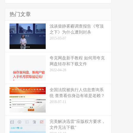
热门文章
浅谈柴静雾霾调查报告《穹顶
之下》为什么遭到封杀
2015-03-07
夸克网盘新手教程 如何用夸克
网盘转存和下载文件
2022-04-28
全国法院被执行人信息查询系
统 查查看你身边有谁是老赖？
2018-07-11
完美解决迅雷“应版权方要求，
文件无法下载”