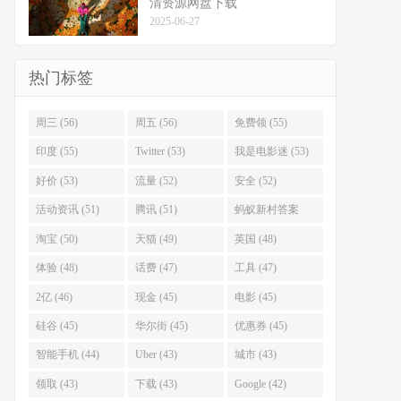
清资源网盘下载
2025-06-27
热门标签
周三 (56)
周五 (56)
免费领 (55)
印度 (55)
Twitter (53)
我是电影迷 (53)
好价 (53)
流量 (52)
安全 (52)
活动资讯 (51)
腾讯 (51)
蚂蚁新村答案
(51)
淘宝 (50)
天猫 (49)
英国 (48)
体验 (48)
话费 (47)
工具 (47)
2亿 (46)
现金 (45)
电影 (45)
硅谷 (45)
华尔街 (45)
优惠券 (45)
智能手机 (44)
Uber (43)
城市 (43)
领取 (43)
下载 (43)
Google (42)