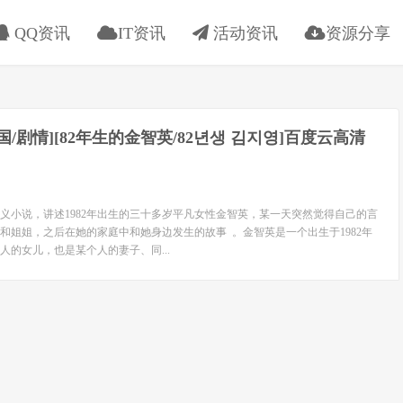
QQ资讯
IT资讯
活动资讯
资源分享
[韩国/剧情][82年生的金智英/82년생 김지영]百度云高清
义小说，讲述1982年出生的三十多岁平凡女性金智英，某一天突然觉得自己的言
和姐姐，之后在她的家庭中和她身边发生的故事 。金智英是一个出生于1982年
人的女儿，也是某个人的妻子、同...