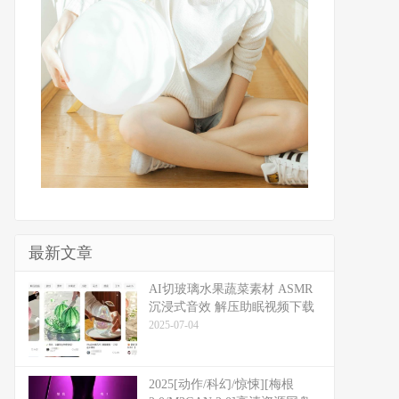
最新文章
​​AI切玻璃水果蔬菜素材 ASMR
沉浸式音效 解压助眠视频下载
2025-07-04
2025[动作/科幻/惊悚][梅根