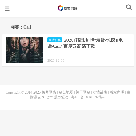
标签：Call
2020[韩国/剧情/悬疑/惊悚][电
高清影视
话/Call/]百度云高清下载
2020-12-06
Copyright © 2014-2026
筑梦网络
|
站点地图
|
关于网站
|
友情链接
|
版权声明
| 由
腾讯云
&
七牛
强力驱动
粤ICP备18046192号-2