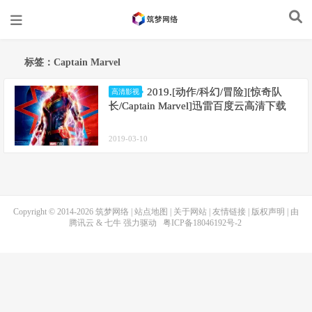
标签：Captain Marvel
2019.[动作/科幻/冒险][惊奇队
高清影视
长/Captain Marvel]迅雷百度云高清下载
2019-03-10
Copyright © 2014-2026
筑梦网络
|
站点地图
|
关于网站
|
友情链接
|
版权声明
| 由
腾讯云
&
七牛
强力驱动
粤ICP备18046192号-2