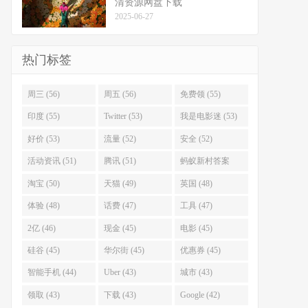
清资源网盘下载
2025-06-27
热门标签
周三 (56)
周五 (56)
免费领 (55)
印度 (55)
Twitter (53)
我是电影迷 (53)
好价 (53)
流量 (52)
安全 (52)
活动资讯 (51)
腾讯 (51)
蚂蚁新村答案
(51)
淘宝 (50)
天猫 (49)
英国 (48)
体验 (48)
话费 (47)
工具 (47)
2亿 (46)
现金 (45)
电影 (45)
硅谷 (45)
华尔街 (45)
优惠券 (45)
智能手机 (44)
Uber (43)
城市 (43)
领取 (43)
下载 (43)
Google (42)