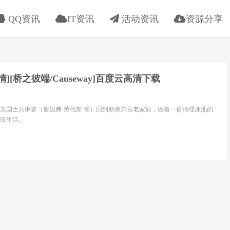
QQ资讯
IT资讯
活动资讯
资源分享
剧情][桥之彼端/Causeway]百度云高清下载
美国士兵琳赛（詹妮弗·劳伦斯 饰）回到新奥尔良老家后，做着一份清理泳池的
应生活。