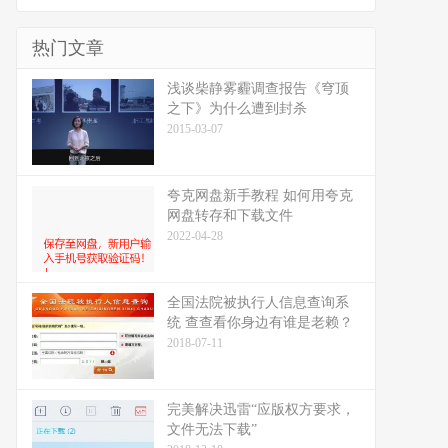
热门文章
浅谈柴静雾霾调查报告《穹顶
之下》为什么遭到封杀
2015-03-07
夸克网盘新手教程 如何用夸克
网盘转存和下载文件
2022-04-28
全国法院被执行人信息查询系
统 查查看你身边有谁是老赖？
2018-07-11
完美解决迅雷“应版权方要求，
文件无法下载”