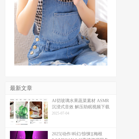
最新文章
​​AI切玻璃水果蔬菜素材 ASMR
沉浸式音效 解压助眠视频下载
2025-07-04
2025[动作/科幻/惊悚][梅根