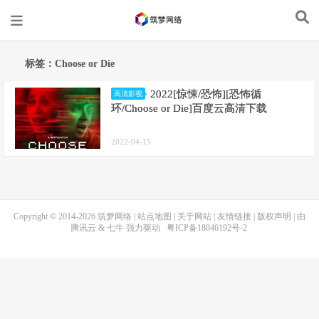
标签：Choose or Die
2022[惊悚/恐怖][恐怖循
高清影视
环/Choose or Die]百度云高清下载
2022-04-15
Copyright © 2014-2026
筑梦网络
|
站点地图
|
关于网站
|
友情链接
|
版权声明
| 由
腾讯云
&
七牛
强力驱动
粤ICP备18046192号-2