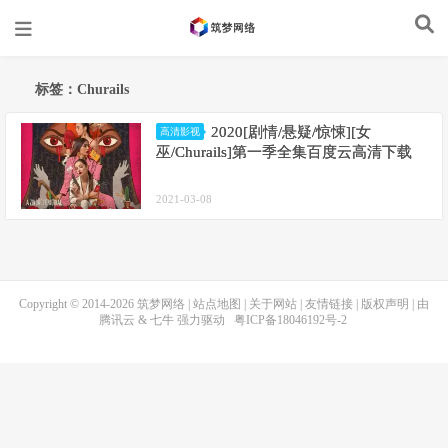
标签：Churails
2020[剧情/悬疑/惊悚][女
高清影视
巫/Churails]第一季全集百度云高清下载
2021-03-08
Copyright © 2014-2026
筑梦网络
|
站点地图
|
关于网站
|
友情链接
|
版权声明
| 由
腾讯云
&
七牛
强力驱动
粤ICP备18046192号-2