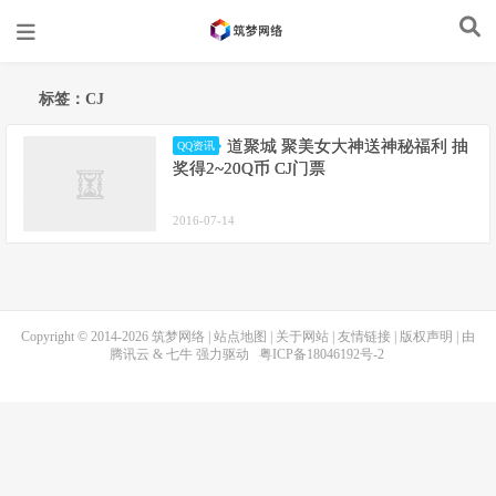
标签：CJ
道聚城 聚美女大神送神秘福利 抽
QQ资讯
奖得2~20Q币 CJ门票
2016-07-14
Copyright © 2014-2026
筑梦网络
|
站点地图
|
关于网站
|
友情链接
|
版权声明
| 由
腾讯云
&
七牛
强力驱动
粤ICP备18046192号-2