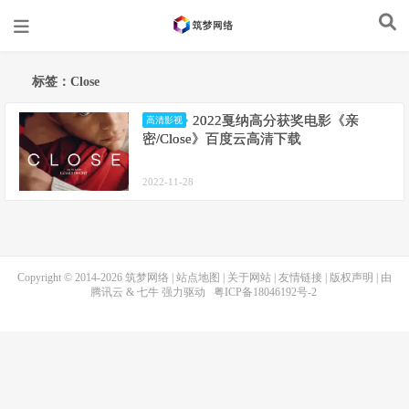
标签：Close
2022戛纳高分获奖电影《亲
高清影视
密/Close》百度云高清下载
2022-11-28
Copyright © 2014-2026
筑梦网络
|
站点地图
|
关于网站
|
友情链接
|
版权声明
| 由
腾讯云
&
七牛
强力驱动
粤ICP备18046192号-2