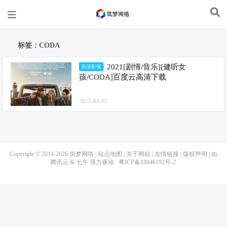
标签：CODA
2021[剧情/音乐][健听女
高清影视
孩/CODA]百度云高清下载
2022-04-02
Copyright © 2014-2026
筑梦网络
|
站点地图
|
关于网站
|
友情链接
|
版权声明
| 由
腾讯云
&
七牛
强力驱动
粤ICP备18046192号-2