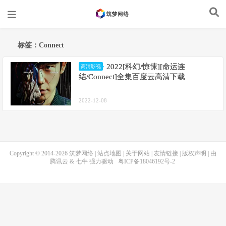
标签：Connect
2022[科幻/惊悚][命运连
高清影视
结/Connect]全集百度云高清下载
2022-12-08
Copyright © 2014-2026
筑梦网络
|
站点地图
|
关于网站
|
友情链接
|
版权声明
| 由
腾讯云
&
七牛
强力驱动
粤ICP备18046192号-2