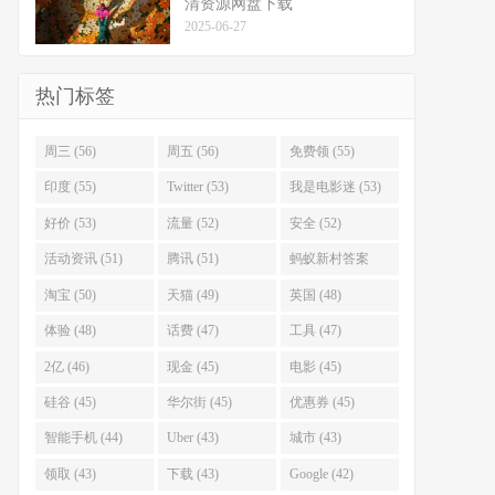
清资源网盘下载
2025-06-27
热门标签
周三 (56)
周五 (56)
免费领 (55)
印度 (55)
Twitter (53)
我是电影迷 (53)
好价 (53)
流量 (52)
安全 (52)
活动资讯 (51)
腾讯 (51)
蚂蚁新村答案
(51)
淘宝 (50)
天猫 (49)
英国 (48)
体验 (48)
话费 (47)
工具 (47)
2亿 (46)
现金 (45)
电影 (45)
硅谷 (45)
华尔街 (45)
优惠券 (45)
智能手机 (44)
Uber (43)
城市 (43)
领取 (43)
下载 (43)
Google (42)