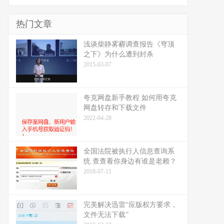
热门文章
浅谈柴静雾霾调查报告《穹顶
之下》为什么遭到封杀
2015-03-07
夸克网盘新手教程 如何用夸克
网盘转存和下载文件
2022-04-28
全国法院被执行人信息查询系
统 查查看你身边有谁是老赖？
2018-07-11
完美解决迅雷“应版权方要求，
文件无法下载”