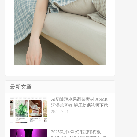
最新文章
​​AI切玻璃水果蔬菜素材 ASMR
沉浸式音效 解压助眠视频下载
2025-07-04
2025[动作/科幻/惊悚][梅根