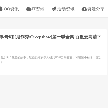
QQ资讯
IT资讯
活动资讯
资源分享
恐怖/奇幻][鬼作秀/Creepshow]第一季全集 百度云高清下
包含两个独立的故事，这些恐怖故事大概只有20分钟左右，可谓短小精悍，喜欢
了~