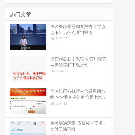
热门文章
浅谈柴静雾霾调查报告《穹顶
之下》为什么遭到封杀
2015-03-07
夸克网盘新手教程 如何用夸克
网盘转存和下载文件
2022-04-28
全国法院被执行人信息查询系
统 查查看你身边有谁是老赖？
2018-07-11
完美解决迅雷“应版权方要求，
文件无法下载”