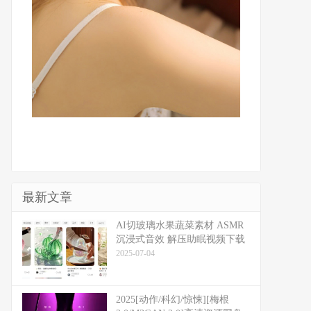
最新文章
​​AI切玻璃水果蔬菜素材 ASMR
沉浸式音效 解压助眠视频下载
2025-07-04
2025[动作/科幻/惊悚][梅根