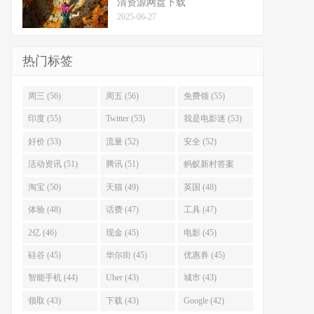
清资源网盘下载
2025-06-27
热门标签
周三 (56)
周五 (56)
免费领 (55)
印度 (55)
Twitter (53)
我是电影迷 (53)
好价 (53)
流量 (52)
安全 (52)
活动资讯 (51)
腾讯 (51)
蚂蚁新村答案
(51)
淘宝 (50)
天猫 (49)
英国 (48)
体验 (48)
话费 (47)
工具 (47)
2亿 (46)
现金 (45)
电影 (45)
硅谷 (45)
华尔街 (45)
优惠券 (45)
智能手机 (44)
Uber (43)
城市 (43)
领取 (43)
下载 (43)
Google (42)