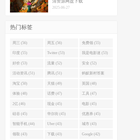
清资源网盘下载
2025-06-27
热门标签
周三 (56)
周五 (56)
免费领 (55)
印度 (55)
Twitter (53)
我是电影迷 (53)
好价 (53)
流量 (52)
安全 (52)
活动资讯 (51)
腾讯 (51)
蚂蚁新村答案
(51)
淘宝 (50)
天猫 (49)
英国 (48)
体验 (48)
话费 (47)
工具 (47)
2亿 (46)
现金 (45)
电影 (45)
硅谷 (45)
华尔街 (45)
优惠券 (45)
智能手机 (44)
Uber (43)
城市 (43)
领取 (43)
下载 (43)
Google (42)