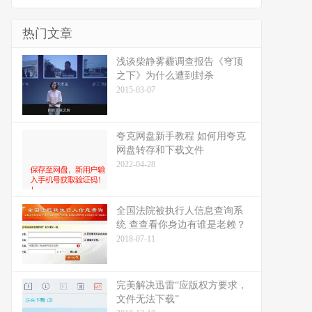
热门文章
浅谈柴静雾霾调查报告《穹顶
之下》为什么遭到封杀
2015-03-07
夸克网盘新手教程 如何用夸克
网盘转存和下载文件
2022-04-28
全国法院被执行人信息查询系
统 查查看你身边有谁是老赖？
2018-07-11
完美解决迅雷“应版权方要求，
文件无法下载”