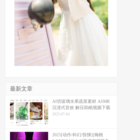
最新文章
​​AI切玻璃水果蔬菜素材 ASMR
沉浸式音效 解压助眠视频下载
2025-07-04
2025[动作/科幻/惊悚][梅根