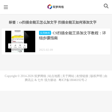
标签：cs扫描全能王怎么加文字 扫描全能王如何添加文字
CS扫描全能王添加文字教程：详
实用教程
细步骤指南
2025-02-09
Copyright © 2014-2026
筑梦网络
|
站点地图
|
关于网站
|
友情链接
|
版权声明
| 由
腾讯云
&
七牛
强力驱动
粤ICP备18046192号-2