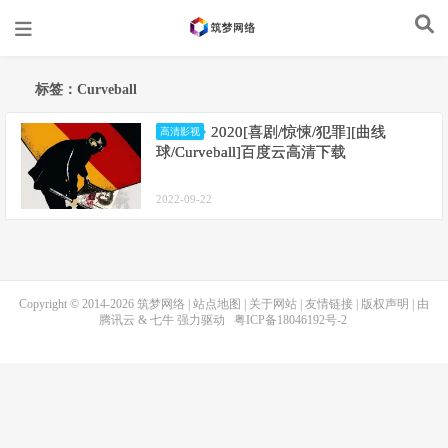
标签：Curveball
2020[喜剧/惊悚/犯罪][曲线
高清影视
球/Curveball]百度云高清下载
2022-09-22
Copyright © 2014-2026
筑梦网络
|
站点地图
|
关于网站
|
友情链接
|
版权声明
| 由
腾讯云
&
七牛
强力驱动
粤ICP备18046192号-2