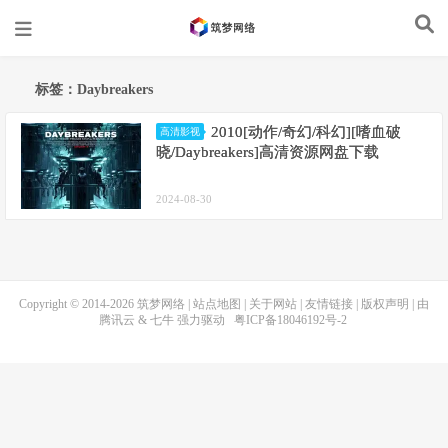
标签：Daybreakers
2010[动作/奇幻/科幻][嗜血破
高清影视
晓/Daybreakers]高清资源网盘下载
2024-08-30
Copyright © 2014-2026
筑梦网络
|
站点地图
|
关于网站
|
友情链接
|
版权声明
| 由
腾讯云
&
七牛
强力驱动
粤ICP备18046192号-2