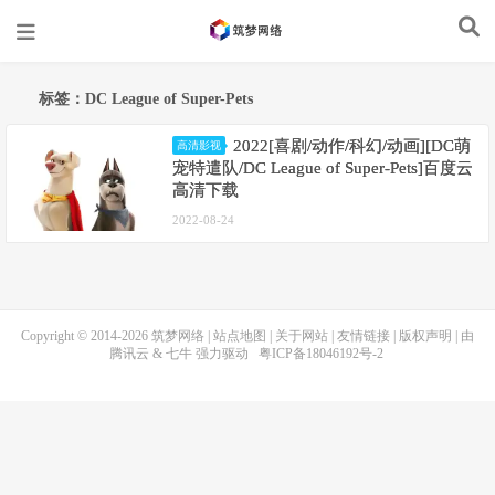
标签：DC League of Super-Pets
2022[喜剧/动作/科幻/动画][DC萌
高清影视
宠特遣队/DC League of Super-Pets]百度云
高清下载
2022-08-24
Copyright © 2014-2026
筑梦网络
|
站点地图
|
关于网站
|
友情链接
|
版权声明
| 由
腾讯云
&
七牛
强力驱动
粤ICP备18046192号-2