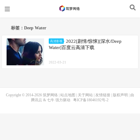
标签：Deep Water
2022[剧情/惊悚][深水/Deep
高清影视
Water]百度云高清下载
2022-03-21
Copyright © 2014-2026
筑梦网络
|
站点地图
|
关于网站
|
友情链接
|
版权声明
| 由
腾讯云
&
七牛
强力驱动
粤ICP备18046192号-2