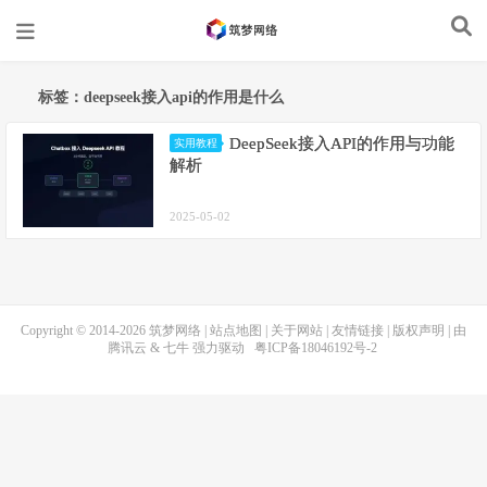
标签：deepseek接入api的作用是什么
DeepSeek接入API的作用与功能
实用教程
解析
2025-05-02
Copyright © 2014-2026
筑梦网络
|
站点地图
|
关于网站
|
友情链接
|
版权声明
| 由
腾讯云
&
七牛
强力驱动
粤ICP备18046192号-2