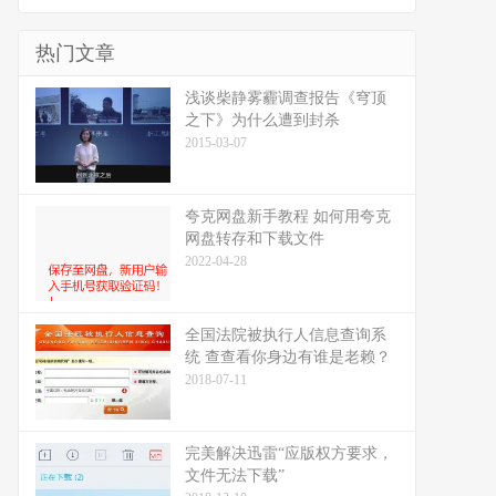
热门文章
浅谈柴静雾霾调查报告《穹顶
之下》为什么遭到封杀
2015-03-07
夸克网盘新手教程 如何用夸克
网盘转存和下载文件
2022-04-28
全国法院被执行人信息查询系
统 查查看你身边有谁是老赖？
2018-07-11
完美解决迅雷“应版权方要求，
文件无法下载”