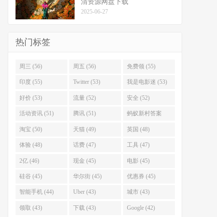
清资源网盘下载
2025-06-27
热门标签
周三 (56)
周五 (56)
免费领 (55)
印度 (55)
Twitter (53)
我是电影迷 (53)
好价 (53)
流量 (52)
安全 (52)
活动资讯 (51)
腾讯 (51)
蚂蚁新村答案
(51)
淘宝 (50)
天猫 (49)
英国 (48)
体验 (48)
话费 (47)
工具 (47)
2亿 (46)
现金 (45)
电影 (45)
硅谷 (45)
华尔街 (45)
优惠券 (45)
智能手机 (44)
Uber (43)
城市 (43)
领取 (43)
下载 (43)
Google (42)