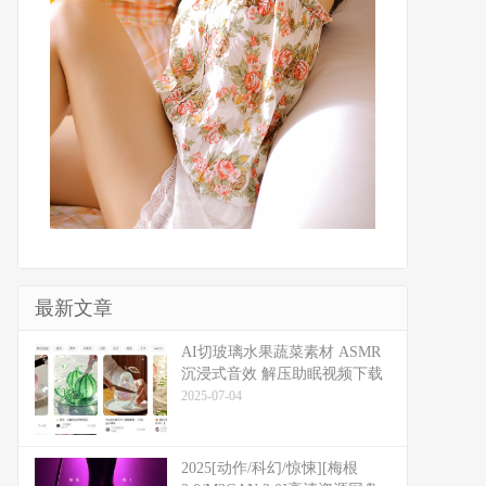
最新文章
​​AI切玻璃水果蔬菜素材 ASMR
沉浸式音效 解压助眠视频下载
2025-07-04
2025[动作/科幻/惊悚][梅根