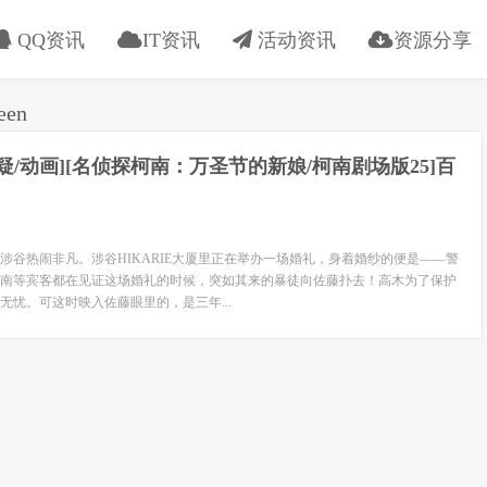
QQ资讯
IT资讯
活动资讯
资源分享
een
[悬疑/动画][名侦探柯南：万圣节的新娘/柯南剧场版25]百
涉谷热闹非凡。涉谷HIKARIE大厦里正在举办一场婚礼，身着婚纱的便是——警
南等宾客都在见证这场婚礼的时候，突如其来的暴徒向佐藤扑去！高木为了保护
无忧。可这时映入佐藤眼里的，是三年...