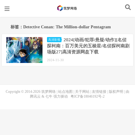
标签：Detective Conan: The Million-dollar Pentagram
2024[动画/犯罪/悬疑/动作][名侦
高清影视
探柯南：百万美元的五棱星/名侦探柯南剧
场版27]高清资源网盘下载
2024-11-30
Copyright © 2014-2026
筑梦网络
|
站点地图
|
关于网站
|
友情链接
|
版权声明
| 由
腾讯云
&
七牛
强力驱动
粤ICP备18046192号-2