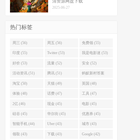
清资源网盘下载
2025-06-27
热门标签
周三 (56)
周五 (56)
免费领 (55)
印度 (55)
Twitter (53)
我是电影迷 (53)
好价 (53)
流量 (52)
安全 (52)
活动资讯 (51)
腾讯 (51)
蚂蚁新村答案
(51)
淘宝 (50)
天猫 (49)
英国 (48)
体验 (48)
话费 (47)
工具 (47)
2亿 (46)
现金 (45)
电影 (45)
硅谷 (45)
华尔街 (45)
优惠券 (45)
智能手机 (44)
Uber (43)
城市 (43)
领取 (43)
下载 (43)
Google (42)