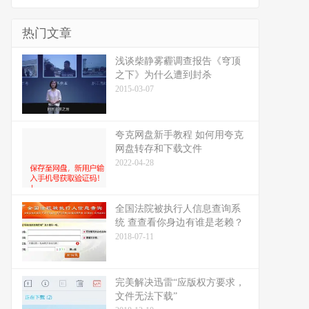
热门文章
浅谈柴静雾霾调查报告《穹顶
之下》为什么遭到封杀
2015-03-07
夸克网盘新手教程 如何用夸克
网盘转存和下载文件
2022-04-28
全国法院被执行人信息查询系
统 查查看你身边有谁是老赖？
2018-07-11
完美解决迅雷“应版权方要求，
文件无法下载”