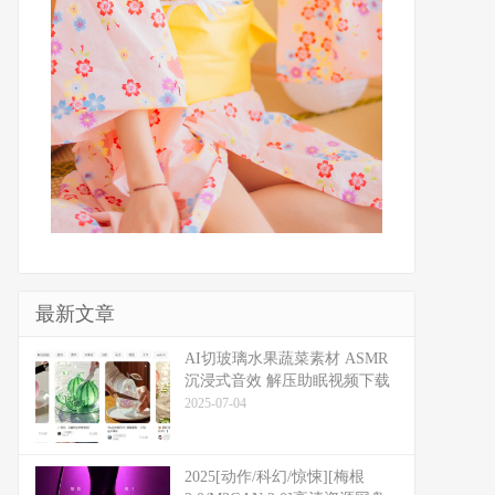
最新文章
​​AI切玻璃水果蔬菜素材 ASMR
沉浸式音效 解压助眠视频下载
2025-07-04
2025[动作/科幻/惊悚][梅根