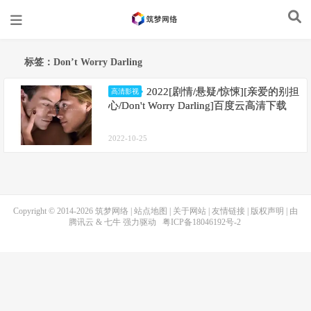
标签：Don’t Worry Darling
2022[剧情/悬疑/惊悚][亲爱的别担
高清影视
心/Don't Worry Darling]百度云高清下载
2022-10-25
Copyright © 2014-2026
筑梦网络
|
站点地图
|
关于网站
|
友情链接
|
版权声明
| 由
腾讯云
&
七牛
强力驱动
粤ICP备18046192号-2