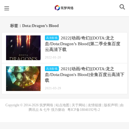
标签：Dota:Dragon’s Blood
2022[动画/奇幻][DOTA:龙之
高清影视
血/Dota:Dragon’s Blood]第二季全集百度
云高清下载
2022-01-20
2021[动画/奇幻][DOTA:龙之
高清影视
血/Dota:Dragon's Blood]全集百度云高清下
载
2021-03-29
Copyright © 2014-2026
筑梦网络
|
站点地图
|
关于网站
|
友情链接
|
版权声明
| 由
腾讯云
&
七牛
强力驱动
粤ICP备18046192号-2