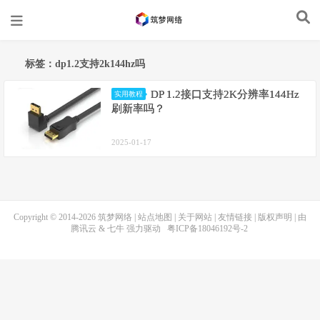
标签：dp1.2支持2k144hz吗
DP 1.2接口支持2K分辨率144Hz
实用教程
刷新率吗？
2025-01-17
Copyright © 2014-2026
筑梦网络
|
站点地图
|
关于网站
|
友情链接
|
版权声明
| 由
腾讯云
&
七牛
强力驱动
粤ICP备18046192号-2