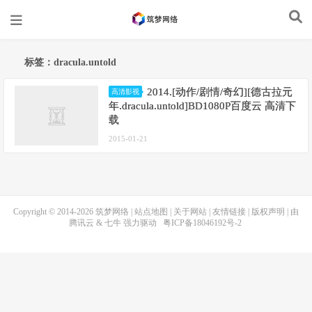
标签：dracula.untold
2014.[动作/剧情/奇幻][德古拉元
高清影视
年.dracula.untold]BD1080P百度云 高清下
载
2015-01-21
Copyright © 2014-2026
筑梦网络
|
站点地图
|
关于网站
|
友情链接
|
版权声明
| 由
腾讯云
&
七牛
强力驱动
粤ICP备18046192号-2