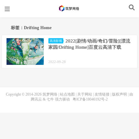
标签：Drifting Home
2022[剧情/动画/奇幻/冒险][漂流
高清影视
家园/Drifting Home]百度云高清下载
2022-09-28
Copyright © 2014-2026
筑梦网络
|
站点地图
|
关于网站
|
友情链接
|
版权声明
| 由
腾讯云
&
七牛
强力驱动
粤ICP备18046192号-2