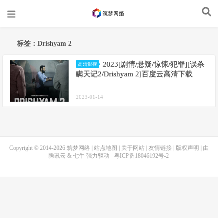
标签：Drishyam 2
2023[剧情/悬疑/惊悚/犯罪][误杀
高清影视
瞒天记2/Drishyam 2]百度云高清下载
2023-01-14
Copyright © 2014-2026
筑梦网络
|
站点地图
|
关于网站
|
友情链接
|
版权声明
| 由
腾讯云
&
七牛
强力驱动
粤ICP备18046192号-2