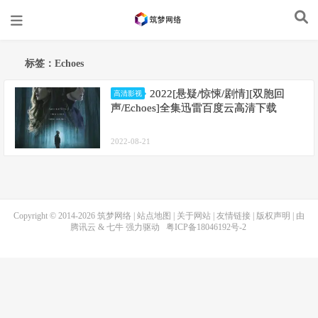
标签：Echoes
2022[悬疑/惊悚/剧情][双胞回
高清影视
声/Echoes]全集迅雷百度云高清下载
2022-08-21
Copyright © 2014-2026
筑梦网络
|
站点地图
|
关于网站
|
友情链接
|
版权声明
| 由
腾讯云
&
七牛
强力驱动
粤ICP备18046192号-2