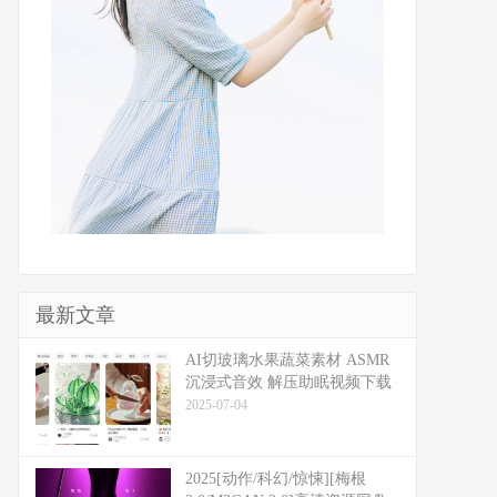
最新文章
​​AI切玻璃水果蔬菜素材 ASMR
沉浸式音效 解压助眠视频下载
2025-07-04
2025[动作/科幻/惊悚][梅根