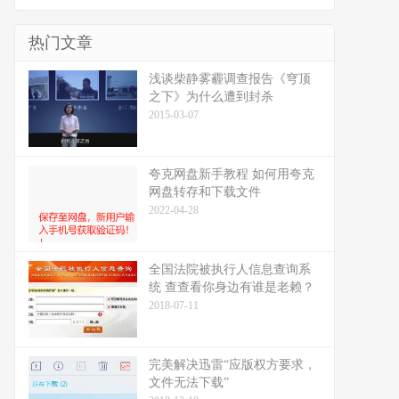
热门文章
浅谈柴静雾霾调查报告《穹顶
之下》为什么遭到封杀
2015-03-07
夸克网盘新手教程 如何用夸克
网盘转存和下载文件
2022-04-28
全国法院被执行人信息查询系
统 查查看你身边有谁是老赖？
2018-07-11
完美解决迅雷“应版权方要求，
文件无法下载”