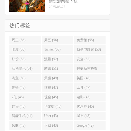
清资源网盘下载
2025-06-27
热门标签
周三 (56)
周五 (56)
免费领 (55)
印度 (55)
Twitter (53)
我是电影迷 (53)
好价 (53)
流量 (52)
安全 (52)
活动资讯 (51)
腾讯 (51)
蚂蚁新村答案
(51)
淘宝 (50)
天猫 (49)
英国 (48)
体验 (48)
话费 (47)
工具 (47)
2亿 (46)
现金 (45)
电影 (45)
硅谷 (45)
华尔街 (45)
优惠券 (45)
智能手机 (44)
Uber (43)
城市 (43)
领取 (43)
下载 (43)
Google (42)