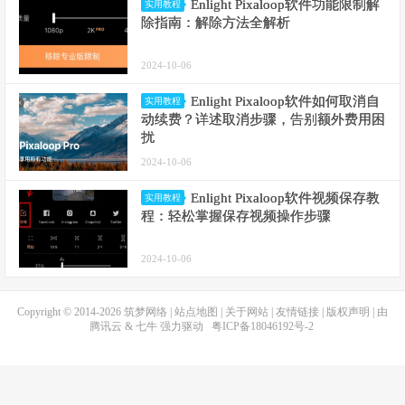
Enlight Pixaloop软件功能限制解
实用教程
除指南：解除方法全解析
2024-10-06
Enlight Pixaloop软件如何取消自
实用教程
动续费？详述取消步骤，告别额外费用困
扰
2024-10-06
Enlight Pixaloop软件视频保存教
实用教程
程：轻松掌握保存视频操作步骤
2024-10-06
Copyright © 2014-2026
筑梦网络
|
站点地图
|
关于网站
|
友情链接
|
版权声明
| 由
腾讯云
&
七牛
强力驱动
粤ICP备18046192号-2