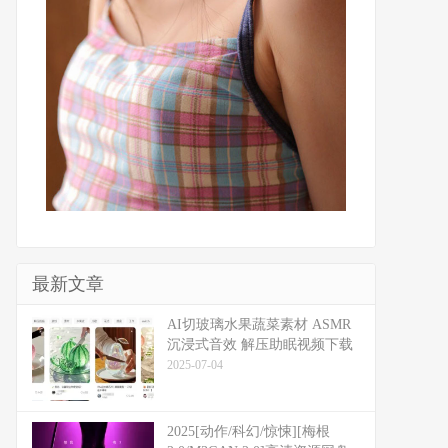
最新文章
​​AI切玻璃水果蔬菜素材 ASMR
沉浸式音效 解压助眠视频下载
2025-07-04
2025[动作/科幻/惊悚][梅根