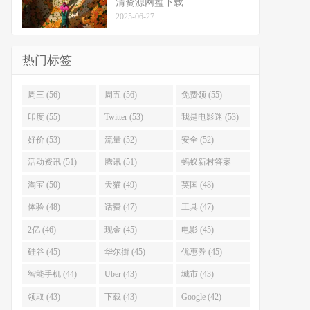
清资源网盘下载
2025-06-27
热门标签
周三 (56)
周五 (56)
免费领 (55)
印度 (55)
Twitter (53)
我是电影迷 (53)
好价 (53)
流量 (52)
安全 (52)
活动资讯 (51)
腾讯 (51)
蚂蚁新村答案
(51)
淘宝 (50)
天猫 (49)
英国 (48)
体验 (48)
话费 (47)
工具 (47)
2亿 (46)
现金 (45)
电影 (45)
硅谷 (45)
华尔街 (45)
优惠券 (45)
智能手机 (44)
Uber (43)
城市 (43)
领取 (43)
下载 (43)
Google (42)