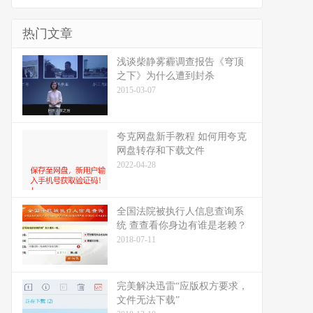
热门文章
浅谈柴静雾霾调查报告《穹顶
之下》为什么遭到封杀
2015-03-07
夸克网盘新手教程 如何用夸克
网盘转存和下载文件
2022-04-28
全国法院被执行人信息查询系
统 查查看你身边有谁是老赖？
2018-07-11
完美解决迅雷“应版权方要求，
文件无法下载”