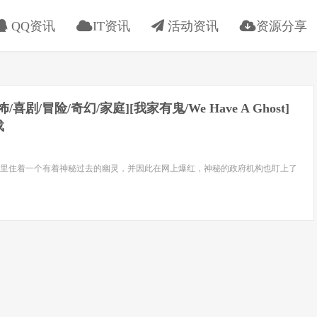
QQ资讯
IT资讯
活动资讯
资源分享
恐怖/喜剧/冒险/奇幻/家庭][我家有鬼/We Have A Ghost]
载
里住着一个有着神秘过去的幽灵，并因此在网上爆红，神秘的政府机构也盯上了