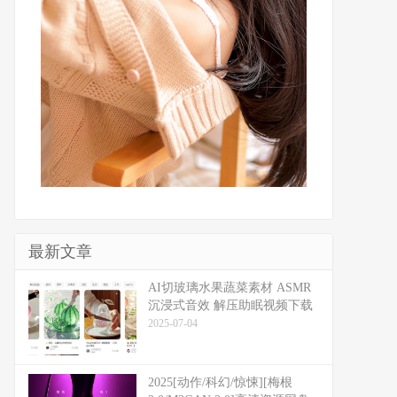
最新文章
​​AI切玻璃水果蔬菜素材 ASMR
沉浸式音效 解压助眠视频下载
2025-07-04
2025[动作/科幻/惊悚][梅根