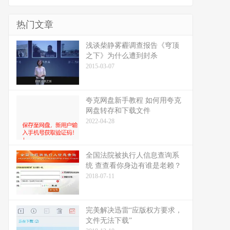
热门文章
浅谈柴静雾霾调查报告《穹顶
之下》为什么遭到封杀
2015-03-07
夸克网盘新手教程 如何用夸克
网盘转存和下载文件
2022-04-28
全国法院被执行人信息查询系
统 查查看你身边有谁是老赖？
2018-07-11
完美解决迅雷“应版权方要求，
文件无法下载”