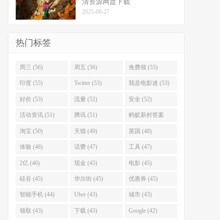
清资源网盘下载
2025-06-27
热门标签
周三 (56)
周五 (56)
免费领 (55)
印度 (55)
Twitter (53)
我是电影迷 (53)
好价 (53)
流量 (52)
安全 (52)
活动资讯 (51)
腾讯 (51)
蚂蚁新村答案
(51)
淘宝 (50)
天猫 (49)
英国 (48)
体验 (48)
话费 (47)
工具 (47)
2亿 (46)
现金 (45)
电影 (45)
硅谷 (45)
华尔街 (45)
优惠券 (45)
智能手机 (44)
Uber (43)
城市 (43)
领取 (43)
下载 (43)
Google (42)