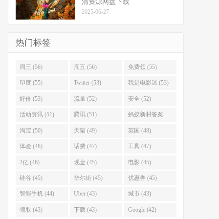
清资源网盘下载
2025-06-27
热门标签
周三 (56)
周五 (56)
免费领 (55)
印度 (55)
Twitter (53)
我是电影迷 (53)
好价 (53)
流量 (52)
安全 (52)
活动资讯 (51)
腾讯 (51)
蚂蚁新村答案
(51)
淘宝 (50)
天猫 (49)
英国 (48)
体验 (48)
话费 (47)
工具 (47)
2亿 (46)
现金 (45)
电影 (45)
硅谷 (45)
华尔街 (45)
优惠券 (45)
智能手机 (44)
Uber (43)
城市 (43)
领取 (43)
下载 (43)
Google (42)