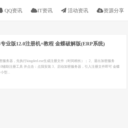
QQ资讯
IT资讯
活动资讯
资源分享
S专业版12.0注册机+教程 金蝶破解版(ERP系统)
服务器，先执行kingdeel.exe生成注册文件（时间稍长）； 2、退出加密服务
12.0辅助注册工具 并点击：点我安装 3、启动加密服务器，引入注册文件即可 金蝶
小型...