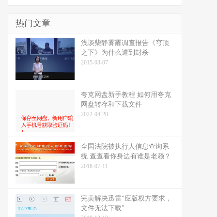
热门文章
浅谈柴静雾霾调查报告《穹顶
之下》为什么遭到封杀
2015-03-07
夸克网盘新手教程 如何用夸克
网盘转存和下载文件
2022-04-28
全国法院被执行人信息查询系
统 查查看你身边有谁是老赖？
2018-07-11
完美解决迅雷“应版权方要求，
文件无法下载”