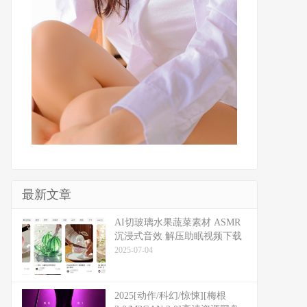
最新文章
​​AI切玻璃水果蔬菜素材 ASMR
沉浸式音效 解压助眠视频下载
2025-07-04
2025[动作/科幻/惊悚][梅根